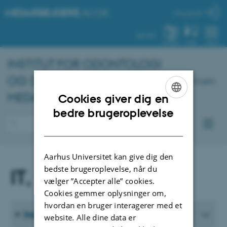
MEDARBEJDERE
.AU.DK
Min profil
AU.DK
SYSTEM
FIND
MENU
INSTITUT FOR ODONTOLOGI
OG ORAL SUNDHED -
English
MEDARBEJDERPORTAL
Cookies giver dig en
ENGLISH
bedre brugeroplevelse
DANISH
Aarhus Universitet kan give dig den
bedste brugeroplevelse, når du
IT, web og telefoni
vælger ”Accepter alle” cookies.
Cookies gemmer oplysninger om,
hvordan en bruger interagerer med et
Indkøb af IT-udstyr
website. Alle dine data er