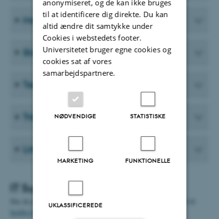
anonymiseret, og de kan ikke bruges
til at identificere dig direkte. Du kan
Mail og kalender
altid ændre dit samtykke under
Cookies i webstedets footer.
Universitetet bruger egne cookies og
Skift password
cookies sat af vores
samarbejdspartnere.
Telefoni
Trådløst netværk
NØDVENDIGE
STATISTISKE
Links vedr. IT
MARKETING
FUNKTIONELLE
IT Support
Har du problemer eller spørgsmål kan du sende en forespørgsel til
UKLASSIFICEREDE
health.it@au.dk