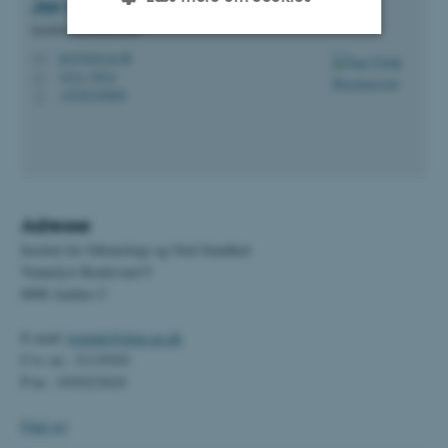
Jan Ulrik
Rasmussen
Institutsekretariatsleder
jur@dent.au.dk
M
Nødvendige
Statistiske
Marketing
1614, 399A
H
+4526240680
P
Funktionelle
Uklassificerede
Nødvendige cookies hjælper
med at gøre hjemmesiden
Adresse
brugbar ved at aktivere nogle
Institut for Odontologi og Oral Sundhed
grundlæggende funktioner
Vennelyst Boulevard 9
som navigation mm.
8000 Aarhus C
Hjemmesiden kan ikke
fungerer uden disse cookies.
E-mail:
kontakt@dent.au.dk
Cvr.-nr.: 31119103
P-nr.: 1010223624
Navn
Udbyder / Domæne
Find vej