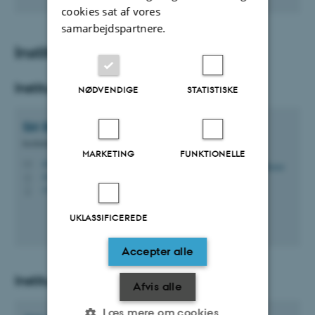
cookies sat af vores
samarbejdspartnere.
Institutledelse
Institutleder
NØDVENDIGE
STATISTISKE
Siri
Beier Jensen
Institutleder
MARKETING
FUNKTIONELLE
siri@dent.au.dk
M
1614, 399B
H
+4593508525
P
UKLASSIFICEREDE
Accepter alle
Institutsekretariatsleder
Afvis alle
Læs mere om cookies