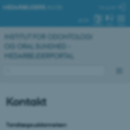
MEDARBEJDERE
.AU.DK
Min profil
AU.DK
SYSTEM
FIND
MENU
INSTITUT FOR ODONTOLOGI
OG ORAL SUNDHED -
MEDARBEJDERPORTAL
Kontakt
Tandlægeuddannelsen