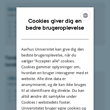
Irene
Dige
Lektor, Cariologi
Cookies giver dig en
idige@dent.au.dk
M
ENGLISH
1610, 486
bedre brugeroplevelse
H
+4587168162
P
DANISH
+4521261146
P
Aarhus Universitet kan give dig den
bedste brugeroplevelse, når du
Tandplejeruddannelsen og den kliniske
vælger ”Accepter alle” cookies.
tandteknikeruddannelse
Cookies gemmer oplysninger om,
hvordan en bruger interagerer med et
Ulla Bæk
Lindtoft
website. Alle dine data er
Sektorleder, ledende tandlæge
anonymiseret, og de kan ikke bruges
til at identificere dig direkte. Du kan
lindtoft@dent.au.dk
M
1614, 393
altid ændre dit samtykke under
H
+4521264232
P
Cookies i webstedets footer.
Universitetet bruger egne cookies og