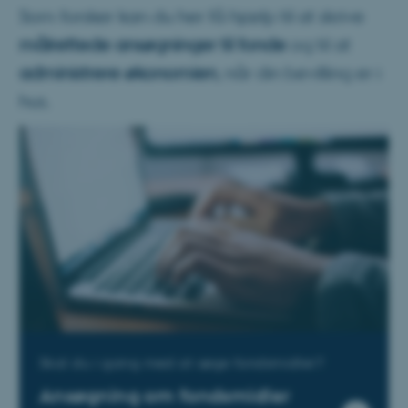
Som forsker kan du her få hjælp til at skrive
målrettede ansøgninger til fonde
og til at
administrere økonomien
, når din bevilling er i
hus.
Skal du i gang med at søge fondsmidler?
Ansøgning om fondsmidler