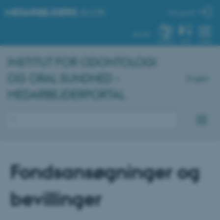
MEDARBEJDERE
.AU.DK
Min profil
AU.DK
SYSTEM
FIND
MENU
INSTITUT FOR ODONTOLOGI
OG ORAL SUNDHED -
English
MEDARBEJDERPORTAL
Fondsansøgninger og
bevillinger