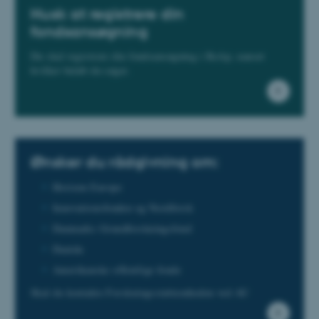
Navn
Udbyder / Domæne
Husk at registrere din
be_typo_user
TYPO3 Association
fondsansøgning
.au.dk
Du skal registrere din fondsansøgning i ReAp, uanset
hvilket beløb du søger.
fe_typo_user
Typo3 Association
.au.dk
Ønsker du rådgivning om:
Horizon Europe
Innovationsfonden og Nordforsk
Danmarks Grundforskningsfond
Danida
Amerikanske offentlige fonde
Skal du kontakte Forskningsstøtteenheden ved AU
ASP.NET_SessionId
Microsoft Corporation
.au.dk