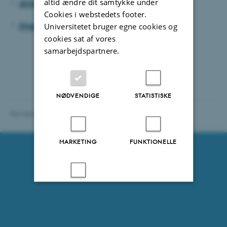
altid ændre dit samtykke under
Ansvarlig forskningspraksis
Cookies i webstedets footer.
Hvem kan hjælpe med hvad
Universitetet bruger egne cookies og
cookies sat af vores
samarbejdspartnere.
NØDVENDIGE
STATISTISKE
Revideret 03.03.2020
-
Webredaktionen, IOOS
11346 / i30
MARKETING
FUNKTIONELLE
UKLASSIFICEREDE
Accepter alle