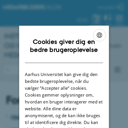
MEDARBEJDERE
.AU.DK
Min profil
AU.DK
SYSTEM
FIND
MENU
INSTITUT FOR ODONTOLOGI
Cookies giver dig en
OG ORAL SUNDHED -
English
ENGLISH
bedre brugeroplevelse
MEDARBEJDERPORTAL
DANISH
Aarhus Universitet kan give dig den
bedste brugeroplevelse, når du
vælger ”Accepter alle” cookies.
Cookies gemmer oplysninger om,
Forskerstøtte
hvordan en bruger interagerer med et
website. Alle dine data er
anonymiseret, og de kan ikke bruges
Hjælp til fondsansøgninger
til at identificere dig direkte. Du kan