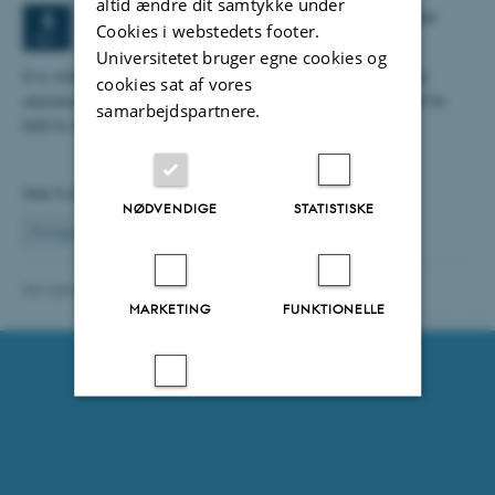
altid ændre dit samtykke under
2 dage,
Tirsdag
5.
oktober 2027,
kl. 08:30
-
6. oktober
5
Cookies i webstedets footer.
OKT.
Universitetet bruger egne cookies og
It is with great pleasure that the Personalised Medicine Network
cookies sat af vores
announces that the 3rd International Moesgaard Conference will be
samarbejdspartnere.
5…
held in Aarhus on
Side 8 af 8
NØDVENDIGE
STATISTISKE
8
Forrige
1
…
6
7
Revideret 21.08.2025
-
Webredaktionen, IOOS
MARKETING
FUNKTIONELLE
20125 / i30
UKLASSIFICEREDE
Accepter alle