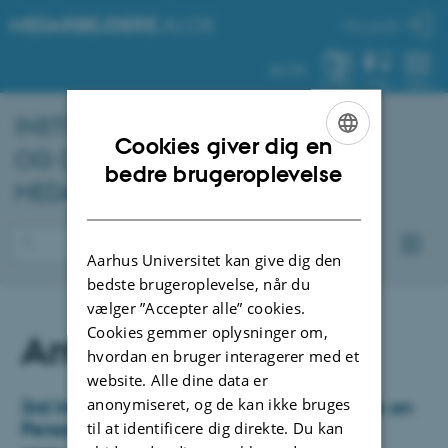
MEDARBEJDERE
.AU.DK
Min profil
AU.DK
SYSTEM
FIND
MENU
INSTITUT FOR ODONTOLOGI
Cookies giver dig en
OG ORAL SUNDHED -
ENGLISH
bedre brugeroplevelse
MEDARBEJDERPORTAL
DANISH
Aarhus Universitet kan give dig den
bedste brugeroplevelse, når du
vælger ”Accepter alle” cookies.
Cookies gemmer oplysninger om,
Arrangementer
hvordan en bruger interagerer med et
website. Alle dine data er
anonymiseret, og de kan ikke bruges
3rd International Moesgaard Conference on
Personalised Medicine
til at identificere dig direkte. Du kan