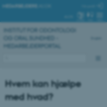
MEDARBEJDERE
.AU.DK
Min profil
AU.DK
SYSTEM
FIND
MENU
INSTITUT FOR ODONTOLOGI
OG ORAL SUNDHED -
English
MEDARBEJDERPORTAL
Hvem kan hjælpe
med hvad?