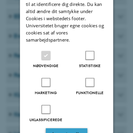
til at identificere dig direkte. Du kan
altid ændre dit samtykke under
EDI portalen
Cookies i webstedets footer.
Universitetet bruger egne cookies og
cookies sat af vores
EventVærk
samarbejdspartnere.
Ferie/fravær
NØDVENDIGE
STATISTISKE
Forskningslaboratoriet
MARKETING
FUNKTIONELLE
KLIPS
Kopipapir
UKLASSIFICEREDE