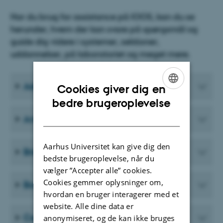
Har du brug for assistance på IOOS, kan du se
herunder, hvem der kan svare på spørgsmål og
guide dig videre i systemer, sektioner,
uddannelser, på laboratoriet og meget mere.
Adgangskort og nøgler
Cookies giver dig en
ENGLISH
bedre brugeroplevelse
DANISH
Ansættelser
Aarhus Universitet kan give dig den
Brightspace
bedste brugeroplevelse, når du
vælger ”Accepter alle” cookies.
Cookies gemmer oplysninger om,
Bogbestilling
hvordan en bruger interagerer med et
website. Alle dine data er
Centrallaboratoriet
anonymiseret, og de kan ikke bruges